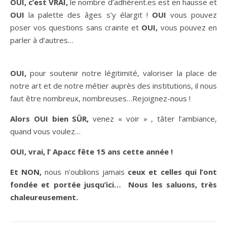
OUI, c’est VRAI,
le nombre d’adhérent.es est en hausse et
OUI
la palette des âges s’y élargit !
OUI
vous pouvez
poser vos questions sans crainte et
OUI,
vous pouvez en
parler à d’autres…
OUI,
pour soutenir notre légitimité, valoriser la place de
notre art et de notre métier auprès des institutions, il nous
faut être nombreux, nombreuses…Rejoignez-nous !
Alors OUI bien SÛR,
venez « voir » , tâter l’ambiance,
quand vous voulez…
OUI, vrai, l’ Apacc fête 15 ans cette année !
Et NON,
nous n’oublions jamais
ceux et celles qui l’ont
fondée et portée jusqu’ici…
Nous les saluons, très
chaleureusement.