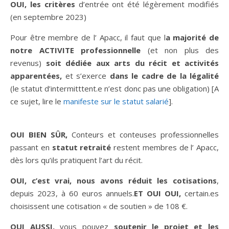
OUI, les critères
d’entrée ont été légèrement modifiés
(en septembre 2023)
Pour être membre de l’ Apacc, il faut que l
a majorité de
notre ACTIVITE professionnelle
(et non plus des
revenus)
soit dédiée aux arts du récit et activités
apparentées,
et s’exerce
dans le cadre de la légalité
(le statut d’intermitttent.e n’est donc pas une obligation) [A
ce sujet, lire le
manifeste sur le statut salarié
].
OUI BIEN SÛR,
Conteurs et conteuses professionnelles
passant en
statut retraité
restent membres de l’ Apacc,
dès lors qu’ils pratiquent l’art du récit.
OUI, c’est vrai, nous avons réduit les cotisations
,
depuis 2023, à 60 euros annuels.
ET OUI OUI,
certain.es
choisissent une cotisation « de soutien » de 108 €.
OUI AUSSI,
vous pouvez
soutenir le projet et les