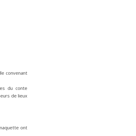
lle convenant
res du conte
seurs de lieux
 maquette ont