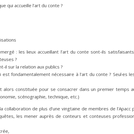
e qui accueille l’art du conte ?
isations
rgé : les lieux accueillant l’art du conte sont-ils satisfaisant
nteuses ?
-il sur la relation aux publics ?
ui est fondamentalement nécessaire à l’art du conte ? Seul·es le
.
t alors constituée pour se consacrer dans un premier temps a
rgonomie, scénographie, technique, etc.)
 la collaboration de plus d’une vingtaine de membres de l’Apacc 
enquêtes, les mener auprès de conteurs et conteuses profession
trée,