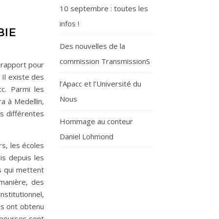
10 septembre : toutes les
infos !
BIE
Des nouvelles de la
commission TransmissionS
 rapport pour
 Il existe des
l’Apacc et l’Université du
tc. Parmi les
Nous
ra à Medellin,
ns différentes
Hommage au conteur
Daniel Lohmond
s, les écoles
is depuis les
s qui mettent
 manière, des
stitutionnel,
ls ont obtenu
 bourses sont