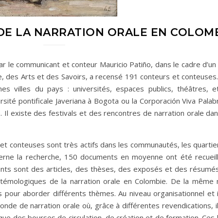
E LA NARRATION ORALE EN COLOM
ar le communicant et conteur Mauricio Patiño, dans le cadre d’un
e, des Arts et des Savoirs, a recensé 191 conteurs et conteuses.
s villes du pays : universités, espaces publics, théâtres, e
rsité pontificale Javeriana à Bogota ou la Corporación Viva Palab
. Il existe des festivals et des rencontres de narration orale da
 et conteuses sont très actifs dans les communautés, les quartier
ncerne la recherche, 150 documents en moyenne ont été recueill
ents sont des articles, des thèses, des exposés et des résumé
stémologiques de la narration orale en Colombie. De la même
pour aborder différents thèmes. Au niveau organisationnel et in
onde de narration orale où, grâce à différentes revendications, i
que des bourses de circulation, de création et de formation. Ces