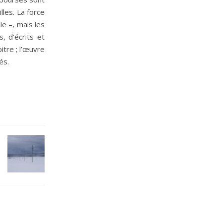
lles. La force
le –, mais les
, d’écrits et
itre ; l’œuvre
és.